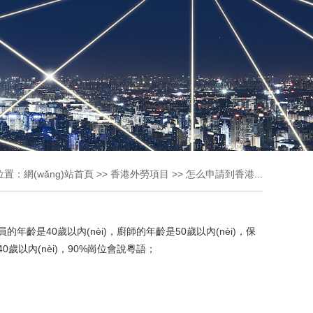
位置：
網(wǎng)站首頁
>>
香港外勞項目
>>
怎么申請到香港...
年齡是40歲以內(nèi)，廚師的年齡是50歲以內(nèi)，保
歲以內(nèi)，90%崗位會說粵語；