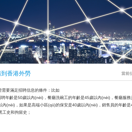
請到香港外勞
當前
證需要滿足招聘信息的條件：比如
聘年齡是50歲以內(nèi)，餐廳洗碗工的年齡是45歲以內(nèi)，餐廳服務員的
nèi)，如果是高端小區(qū)的保安是40歲以內(nèi)，銷售員的年齡是40
工史和拘留史；