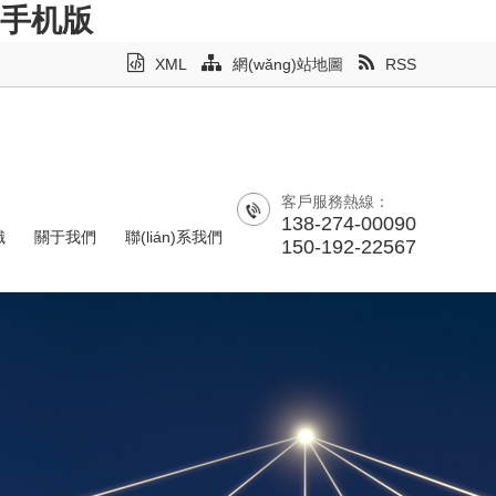
码手机版
XML
網(wǎng)站地圖
RSS
客戶服務熱線：
138-274-00090
識
關于我們
聯(lián)系我們
150-192-22567