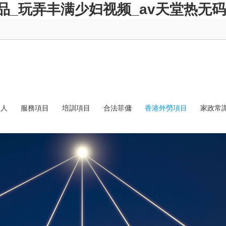
品_玩弄丰满少妇视频_av天堂热无
選人
服務項目
培訓項目
合法菲傭
香港外勞項目
家政常