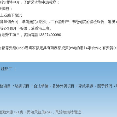
可靠的招聘中介，了解需求和申請程序；
，投簡歷；
主線上或線下復試
簽香港雇傭合同，準備無犯罪證明，工作證明三甲醫(yī)院的體檢報告
，等2-3個月下簽證，過香港上班。
香港勞工
項目，咨詢電話13827400090
需要經(jīng)過國家指定具有商務部資質(zhì)的那14家合作才有資質(zhì)
鐘點工
務項目
/
培訓項目
/
合法菲傭
/
香港外勞項目
/
家政常識
/
關于我們
/
勤大廈721房（民治天虹側(cè)，民治地鐵站附近）