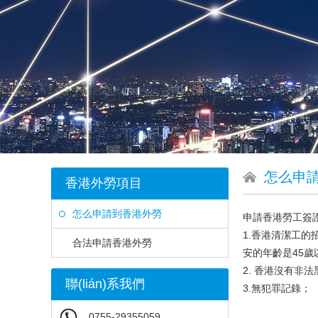
怎么申
香港外勞項目
怎么申請到香港外勞
申請香港勞工簽
1.香港清潔工的招
合法申請香港外勞
安的年齡是45歲以內(
2. 香港沒有非法黑
聯(lián)系我們
3.無犯罪記錄；
0755-29355059