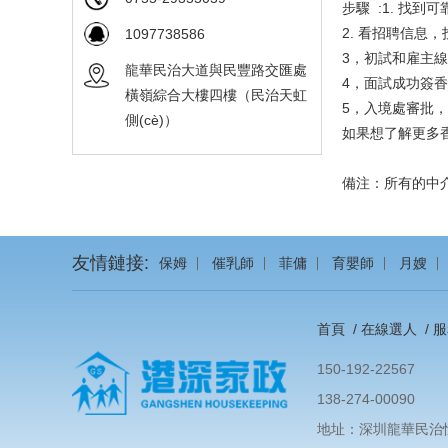
步驟 :1. 找到
2. 看招聘信息
1097738586
3，初試和雇
龍華民治大道與民豐路交匯處
4，面試成功
橫嶺綜合大樓四樓（民治天虹
5，入境處審批
側(cè)）
如果想了解更多
備注：所有的中介都
友情鏈接:
保姆
催乳師
菲傭
育嬰師
月嫂
首頁
/
在線選人
/
服
150-192-22567
138-274-00090
地址：深圳龍華民治恒